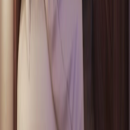
atmosferyczne. Każda rezydencja ma do dyspozycji
prywatne miejsce parkingowe w garażu. Bezpieczeństwo
mieszkańców zapewnione jest całą dobę przez ochronę i
sieć 27 kamer monitoringu rozmieszczonych na terenie
całego kompleksu. Lokalizacja przy obwodnicy Marbelli to
trzy minuty do Puerto Banús, pięć minut do centrum
Marbelli i dziesięć minut do ośmiu pól golfowych. Bliskość
przystanku szkolnego autobusu i wjazd na autostradę
sprawiają, że lotnisko w Maladze jest osiągalne w 40 minut.
--- Szukasz nieruchomości w Hiszpanii i potrzebujesz
wsparcia prawnego? Polecamy sprawdzone hiszpańskie
biuro prawne Martínez-Echevarría Abogados, które od lat
wspiera Polaków w bezpiecznym zakupie nieruchomości
za granicą. Kompleksowa obsługa prawna, pomoc w
formalnościach i pełne doradztwo w języku polskim.
Kontakt: +48 513 600 150
Czytaj więcej